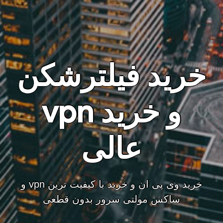
خرید فیلترشکن
و خرید vpn
عالی
خرید وی پی ان و خرید با کیفیت ترین vpn و
ساکس مولتی سرور بدون قطعی