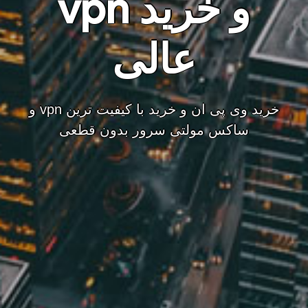
و خرید vpn
عالی
خرید وی پی ان و خرید با کیفیت ترین vpn و
ساکس مولتی سرور بدون قطعی