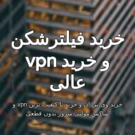
خرید فیلترشکن
و خرید vpn
عالی
خرید وی پی ان و خرید با کیفیت ترین vpn و
ساکس مولتی سرور بدون قطعی